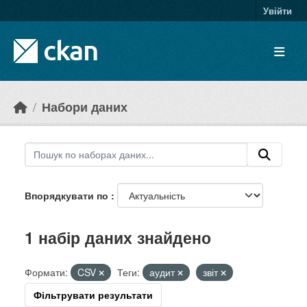
Skip to main content
Увійти
Набори даних
Впорядкувати по
1 набір даних знайдено
Формати:
CSV
Теги:
аудит
звіт
Фільтрувати результати