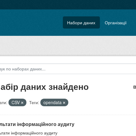
Набори даних
Організації
набір даних знайдено
В
ти:
CSV
Теги:
opendata
льтати інформаційного аудиту
ьтати інформаційного аудиту