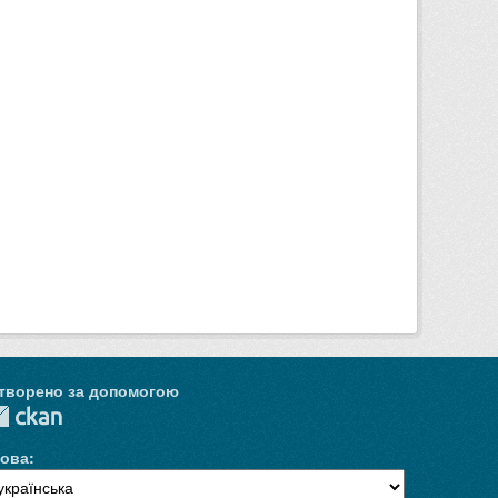
творено за допомогою
ова