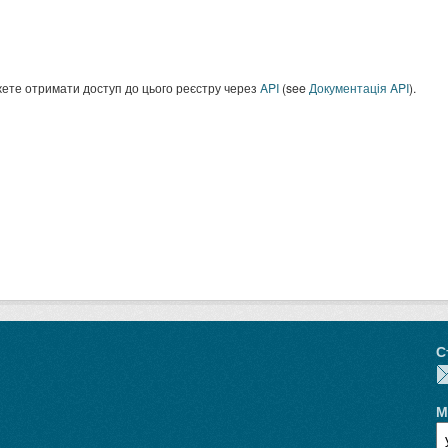
ете отримати доступ до цього реєстру через
API
(see
Документація API
).
С
М