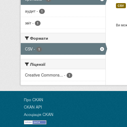
CSV
аудит
-
1
звіт
-
1
Ви мож
Формати
CSV
-
1
Ліцензії
Creative Commons...
-
1
Про CKAN
CKAN API
Асоціація CKAN