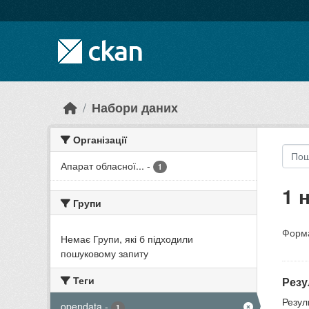
Skip to main content
Набори даних
Організації
Апарат обласної...
-
1
1 
Групи
Форма
Немає Групи, які б підходили
пошуковому запиту
Теги
Резу
Резул
opendata
-
1