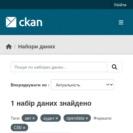
Skip to main content
Увійти
Набори даних
Впорядкувати по
1 набір даних знайдено
Теги:
звіт
аудит
opendata
Формати:
CSV